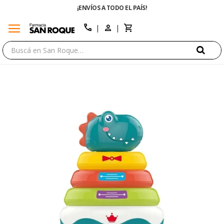
¡ENVÍOS A TODO EL PAÍS!
menu
close
call