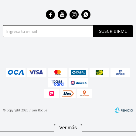




SUSCRIBIRME
© Copyright 2026 / San Roque
Ver más