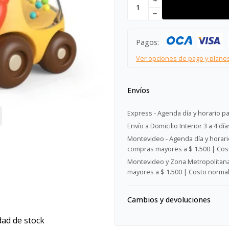
add
remove
Pagos:
Ver opciones de pago y plane
Envíos
Express - Agenda día y horario pa
Envío a Domicilio Interior 3 a 4 día
Montevideo - Agenda día y horario
compras mayores a $ 1.500 | Cost
Montevideo y Zona Metropolitana 
mayores a $ 1.500 | Costo normal:
Cambios y devoluciones
dad de stock