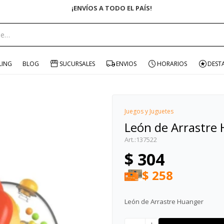
ENVÍO GRATIS EN COM
portante:
LING
BLOG
SUCURSALES
ENVIOS
HORARIOS
DEST
Juegos y Juguetes
León de Arrastre
137522
$
304
$
258
León de Arrastre Huanger