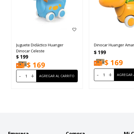
Juguete Didáctico Huanger
Dinocar Huanger Amari
Dinocar Celeste
$
199
$
199
$
169
$
169
-
+
-
+
Empresa
Compra
Mi 