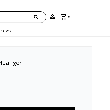
PRAS +$1500 CON CUPÓN "ENVÍO"
$
0
ACADOS
 Huanger