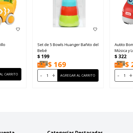
llo
Set de 5 Bowls Huanger Bañito del
Autito Bo
Bebé
Música y 
$
199
$
322
$
169
$
-
+
-
+
Cuenta
Categorías Destacadas