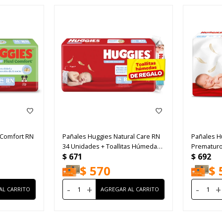
 Comfort RN
Pañales Huggies Natural Care RN
Pañales H
34 Unidades + Toallitas Húmedas
Prematuro
$
671
$
692
48 Unidades
$
570
$
-
+
-
+