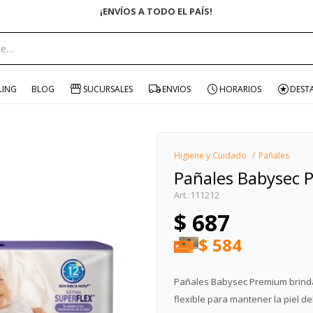
ENVÍO GRATIS EN COMPRAS +$1500 CON CUPÓN "ENVÍO"
portante:
LING
BLOG
SUCURSALES
ENVIOS
HORARIOS
DEST
Higiene y Cuidado
Pañales
Pañales Babysec 
111212
$
687
$
584
Pañales Babysec Premium brindan
flexible para mantener la piel 