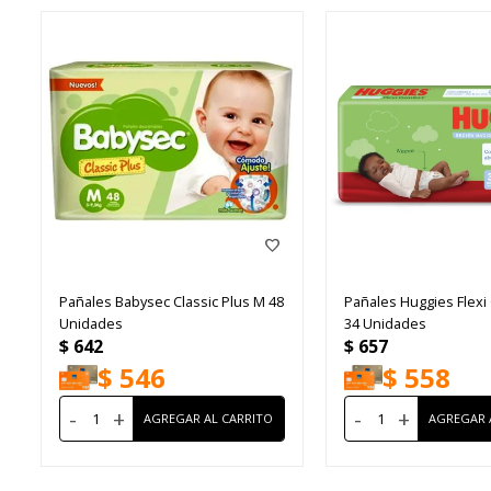
Pañales Babysec Classic Plus M 48
Pañales Huggies Flexi
Unidades
34 Unidades
$
642
$
657
$
546
$
558
-
+
-
+