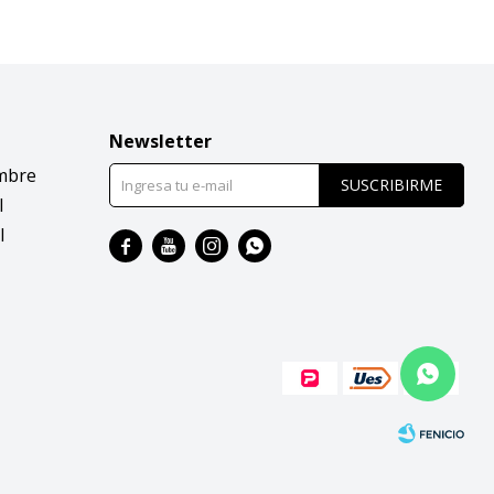
Newsletter
mbre
SUSCRIBIRME
l
l



