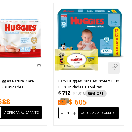
uggies Natural Care
Pack Huggies Pañales Protect Plus
 30 Unidades
P 50 Unidades + Toallitas
$
712
Húmedas Limpieza Diaria 112
$
1.018
30
Unidades
588
$
605
-
+