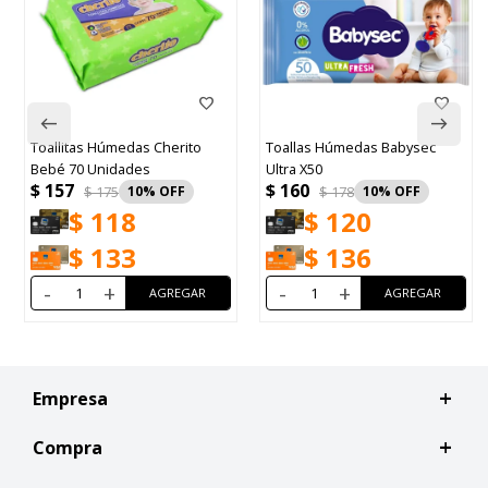
llitas Húmedas Cherito
Toallas Húmedas Babysec
Toall
bé 70 Unidades
Ultra X50
Limpi
157
$
160
$
16
$
175
10
$
178
10
$
118
$
120
$
133
$
136
+
-
+
-
Empresa
Compra