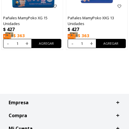
Pañales MamyPoko XG 15
Pañales MamyPoko XXG 13
Unidades
Unidades
$
427
$
427
$
363
$
363
-
+
-
+
Empresa
Compra
Mi Cuenta