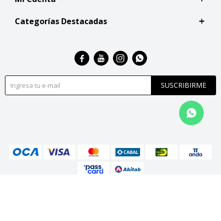
Categorías Destacadas




SUSCRIBIRME
© Copyright 2026 / San Roque