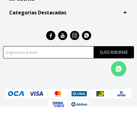
Categorías Destacadas




SUSCRIBIRME
© Copyright 2026 / San Roque