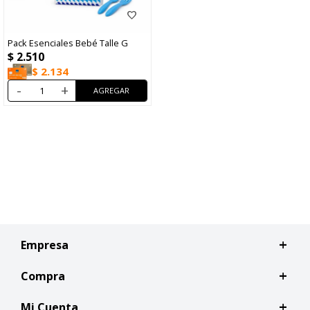
Pack Esenciales Bebé Talle G
$
2.510
$
2.134
-
+
Empresa
Compra
Mi Cuenta