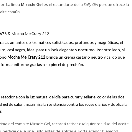
or. La línea
Miracle Gel
es el estandarte de la
Sally Girl
porque ofrece la
malte común.
nd 676 & Mocha Me Crazy 212
ara las amantes de los matices sofisticados, profundos y magnéticos, el
o, casi negro, ideal para un look elegante y nocturno. Por otro lado, si
 tono
Mocha Me Crazy 212
brinda un crema castaño neutro y cálido que
orma uniforme gracias a su pincel de precisión.
 reacciona con la luz natural del día para curar y sellar el color de las dos
gel de salón, maximiza la resistencia contra los roces diarios y duplica la
V.
a del esmalte Miracle Gel, recordá retirar cualquier residuo del aceite
perficie de la uña justo antes de aplicar el Fortalecedor Diamond