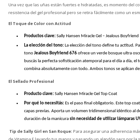
Una vez que las uñas están fuertes e hidratadas, es momento del col
resistencia del gel profesional pero se retira fácilmente como un es
El Toque de Color con Actitud
Productos clave:
Sally Hansen Miracle Gel – Jealous Boyfrie
La elección del tono:
La elección del tono define tu actitud. P
tono
Jealous Boyfriend 676
ofrece un verde bosque ultra oscur
buscás la perfecta sofisticación atemporal para el día a día, el
combina absolutamente con todo. Ambos tonos se aplican de f
El Sellado Profesional
Producto clave:
Sally Hansen Miracle Gel Top Coat
Por qué lo necesitás:
Es el paso final obligatorio. Este top coat
capas previas. Aporta un volumen tridimensional idéntico al del 
duración de la manicura
sin necesidad de utilizar lámparas U
Tip de Sally Girl en San Roque:
Para asegurar una adherencia máxim
de Vitamina E lavando tus manos y pasando un algodón seco por la su