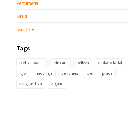
Perfumería
Salud
Skin Care
Tags
piel saludable
skin care
belleza
cuidado facial
lujo
maquillaje
perfumes
piel
prada
vanguardista
vegano