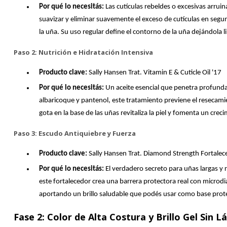
Por qué lo necesitás:
Las cutículas rebeldes o excesivas arrui
suavizar y eliminar suavemente el exceso de cutículas en segu
la uña. Su uso regular define el contorno de la uña dejándola li
Paso 2: Nutrición e Hidratación Intensiva
Producto clave:
Sally Hansen Trat. Vitamin E & Cuticle Oil '17
Por qué lo necesitás:
Un aceite esencial que penetra profunda
albaricoque y pantenol, este tratamiento previene el resecami
gota en la base de las uñas revitaliza la piel y fomenta un cr
Paso 3: Escudo Antiquiebre y Fuerza
Producto clave:
Sally Hansen Trat. Diamond Strength Fortalec
Por qué lo necesitás:
El verdadero secreto para uñas largas y r
este fortalecedor crea una barrera protectora real con microdia
aportando un brillo saludable que podés usar como base prote
Fase 2: Color de Alta Costura y Brillo Gel Sin 