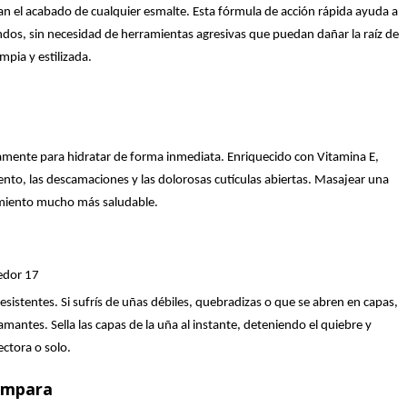
nan el acabado de cualquier esmalte. Esta fórmula de acción rápida ayuda a
ndos, sin necesidad de herramientas agresivas que puedan dañar la raíz de
mpia y estilizada.
mente para hidratar de forma inmediata. Enriquecido con Vitamina E,
ento, las descamaciones y las dolorosas cutículas abiertas. Masajear una
ecimiento mucho más saludable.
edor 17
esistentes. Si sufrís de uñas débiles, quebradizas o que se abren en capas,
mantes. Sella las capas de la uña al instante, deteniendo el quiebre y
ctora o solo.
Lámpara