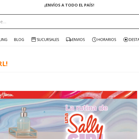
¡ENVÍOS A TODO EL PAÍS!
LING
BLOG
SUCURSALES
ENVIOS
HORARIOS
DEST
RL!