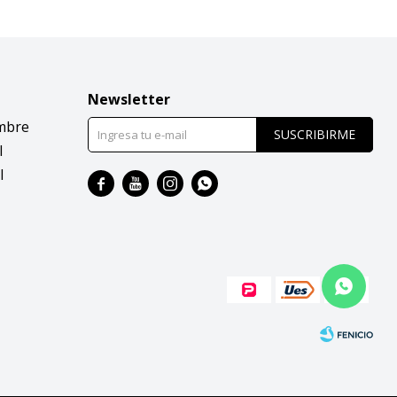
Newsletter
mbre
SUSCRIBIRME
l
l



