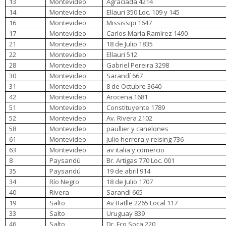
13
Montevideo
Agraciada 4214
14
Montevideo
Ellauri 350 Loc. 109 y 145
16
Montevideo
Mississipi 1647
17
Montevideo
Carlos María Ramírez 1490
21
Montevideo
18 de Julio 1835
22
Montevideo
Ellauri 512
28
Montevideo
Gabriel Pereira 3298
30
Montevideo
Sarandí 667
31
Montevideo
8 de Octubre 3640
42
Montevideo
Arocena 1681
51
Montevideo
Constituyente 1789
52
Montevideo
Av. Rivera 2102
58
Montevideo
paullier y canelones
61
Montevideo
julio herrera y reising 736
63
Montevideo
av italia y comercio
8
Paysandú
Br. Artigas 770 Loc. 001
35
Paysandú
19 de abril 914
34
Río Negro
18 de Julio 1707
40
Rivera
Sarandí 665
19
Salto
Av Batlle 2265 Local 117
33
Salto
Uruguay 839
46
Salto
Dr. Fco Soca 220