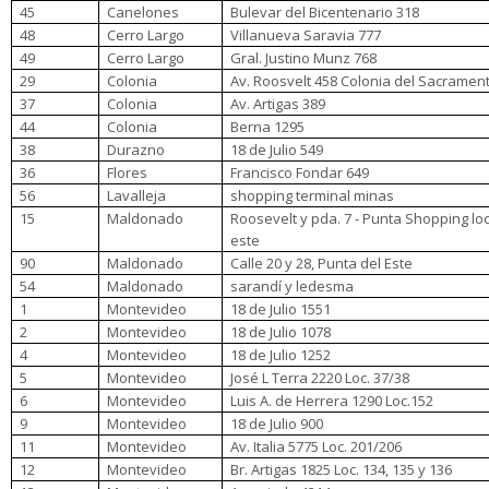
45
Canelones
Bulevar del Bicentenario 318
48
Cerro Largo
Villanueva Saravia 777
49
Cerro Largo
Gral. Justino Munz 768
29
Colonia
Av. Roosvelt 458 Colonia del Sacrament
37
Colonia
Av. Artigas 389
44
Colonia
Berna 1295
38
Durazno
18 de Julio 549
36
Flores
Francisco Fondar 649
56
Lavalleja
shopping terminal minas
15
Maldonado
Roosevelt y pda. 7 - Punta Shopping loc
este
90
Maldonado
Calle 20 y 28, Punta del Este
54
Maldonado
sarandí y ledesma
1
Montevideo
18 de Julio 1551
2
Montevideo
18 de Julio 1078
4
Montevideo
18 de Julio 1252
5
Montevideo
José L Terra 2220 Loc. 37/38
6
Montevideo
Luis A. de Herrera 1290 Loc.152
9
Montevideo
18 de Julio 900
11
Montevideo
Av. Italia 5775 Loc. 201/206
12
Montevideo
Br. Artigas 1825 Loc. 134, 135 y 136