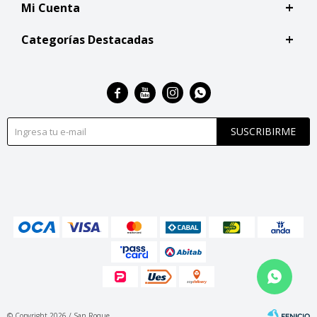
Mi Cuenta
Categorías Destacadas




SUSCRIBIRME
© Copyright 2026 / San Roque