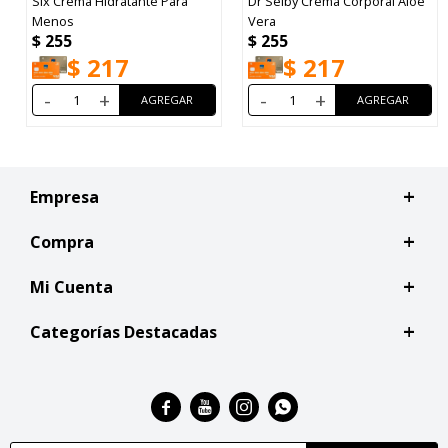
Six Crema Hidratante Para
Dr Selby Crema Corporal Aloe
Menos
Vera
$
255
$
255
$
217
$
217
-
+
-
+
Empresa
Compra
Mi Cuenta
Categorías Destacadas



