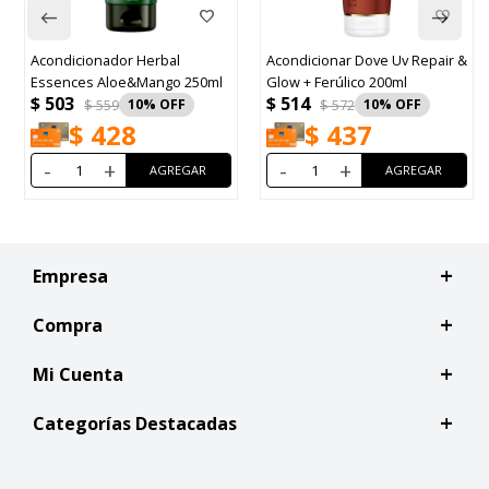
rbal
Acondicionar Dove Uv Repair &
Acondicionador Capila
ngo 250ml
Glow + Ferúlico 200ml
Keratina Vegetal 350m
$
514
$
577
$
572
10
$
642
10
$
437
$
490
-
+
-
+
Empresa
Compra
Mi Cuenta
Categorías Destacadas