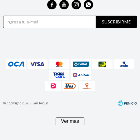




SUSCRIBIRME
© Copyright 2026 / San Roque
Ver más