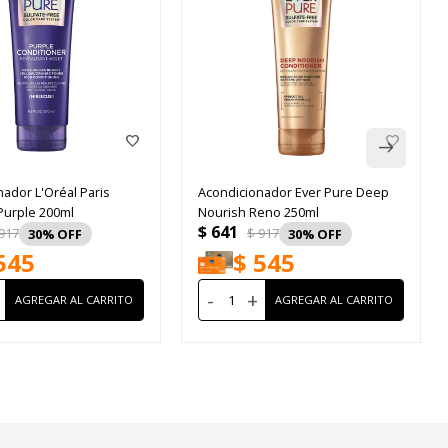
ador L'Oréal Paris
Acondicionador Ever Pure Deep
Purple 200ml
Nourish Reno 250ml
$
641
917
$
917
30
30
545
$
545
-
+