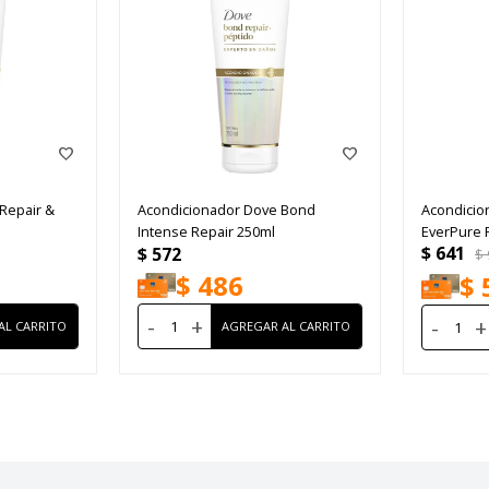
Repair &
Acondicionador Dove Bond
Acondicion
Intense Repair 250ml
EverPure 
$
641
$
572
$
$
486
$
-
+
-
+