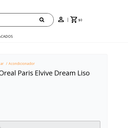
$
0
ACADOS
lar
Acondicionador
Oreal Paris Elvive Dream Liso
.