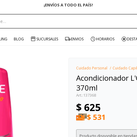
¡ENVÍOS A TODO EL PAÍS!
portante:
LING
BLOG
SUCURSALES
ENVIOS
HORARIOS
DEST
Cuidado Personal
Cuidado Capi
Acondicionador L'
370ml
137368
$
625
$
531
Producto disponible en tiendas