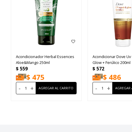
Acondicionador Herbal Essences
Acondicionar Dove Uv 
Aloe&Mango 250ml
Glow + Ferúlico 200ml
$
559
$
572
$
475
$
486
-
+
-
+