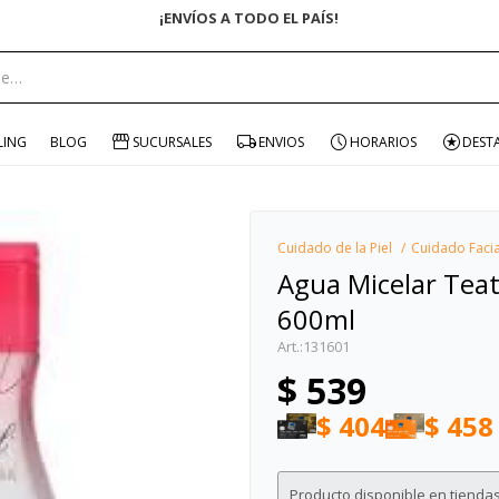
¡ENVÍOS A TODO EL PAÍS!
portante:
LING
BLOG
SUCURSALES
ENVIOS
HORARIOS
DEST
Cuidado de la Piel
Cuidado Facia
Agua Micelar Teat
600ml
131601
$
539
$
404
$
458
Producto disponible en tiendas