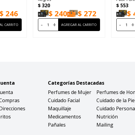
$
320
$
553
$
246
$
240
$
272
$
-
+
-
+
Cuenta
Categorías Destacadas
Cuenta
Perfumes de Mujer
Perfumes de Ho
 Compras
Cuidado Facial
Cuidado de la Pie
Direcciones
Maquillaje
Cuidado Persona
ritos
Medicamentos
Nutrición
Pañales
Mailing