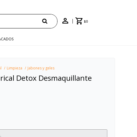
$
0
ACADOS
l
Limpieza
Jabones y geles
rical Detox Desmaquillante
.