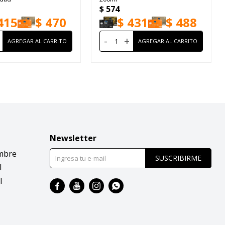
$
574
415
$
470
$
431
$
488
-
+
Newsletter
mbre
SUSCRIBIRME
l
l



