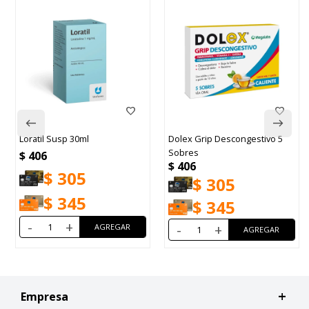
Loratil Susp 30ml
Dolex Grip Descongestivo 5
Sobres
$
406
$
406
$
305
$
305
$
345
$
345
-
+
-
+
Empresa