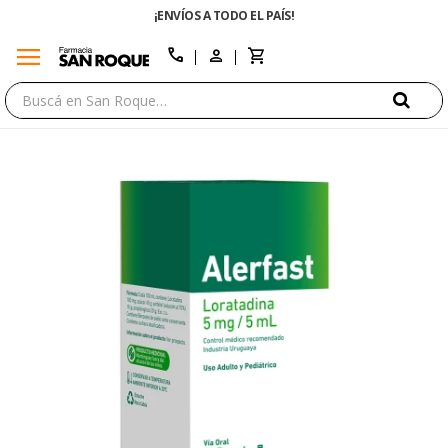
¡ENVÍOS A TODO EL PAÍS!
menu
close
call