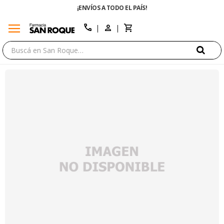
¡ENVÍOS A TODO EL PAÍS!
menu
close
call