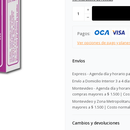
add
remove
Pagos:
Ver opciones de pago y plane
Envíos
Express - Agenda día y horario pa
Envío a Domicilio Interior 3 a 4 día
Montevideo - Agenda día y horario
compras mayores a $ 1.500 | Cost
Montevideo y Zona Metropolitana 
mayores a $ 1.500 | Costo normal:
Cambios y devoluciones