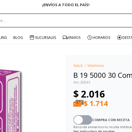
¡ENVÍOS A TODO EL PAÍS!
portante:
LING
BLOG
SUCURSALES
ENVIOS
HORARIOS
DEST
Salud
Vitaminas
B 19 5000 30 Co
30541
$
2.016
$
1.714
COMPRA CON RECETA
Recordá enviarnos tu receta médica
Ver instructivo de recetas