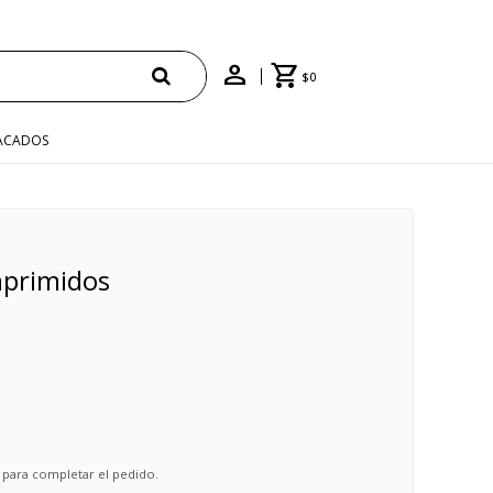
$
0
ACADOS
mprimidos
 para completar el pedido.