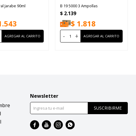
al Jarabe 90ml
B 19 5000 3 Ampollas
$
2.139
1.543
$
1.818
-
+
Newsletter
mbre
SUSCRIBIRME
l
l



