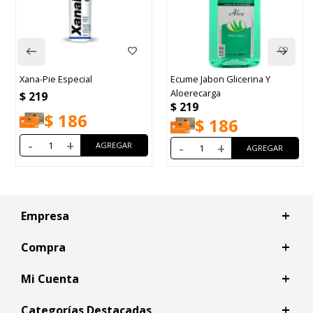
Xana-Pie Especial
Ecume Jabon Glicerina Y
Aloerecarga
$
219
$
219
$
186
$
186
-
+
-
+
Empresa
Compra
Mi Cuenta
Categorías Destacadas