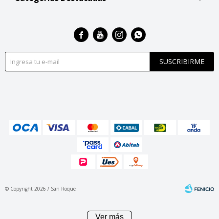




SUSCRIBIRME
© Copyright 2026 / San Roque
Ver más