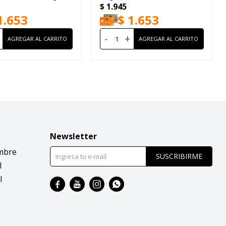
$
1.945
1.653
$
1.653
-
+
Newsletter
mbre
SUSCRIBIRME
l
l



