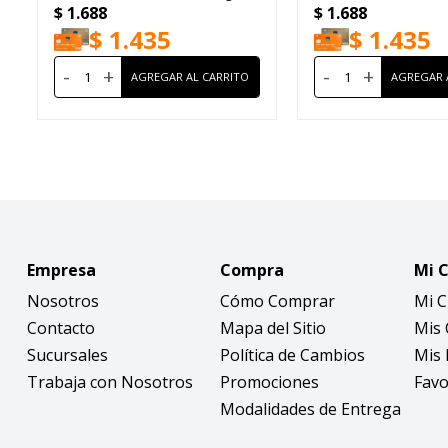
$
1.688
$
1.688
Nude
Nude
$
1.435
$
1.435
-
+
-
+
Empresa
Compra
Mi 
Nosotros
Cómo Comprar
Mi 
Contacto
Mapa del Sitio
Mis
Sucursales
Política de Cambios
Mis 
Trabaja con Nosotros
Promociones
Favo
Modalidades de Entrega