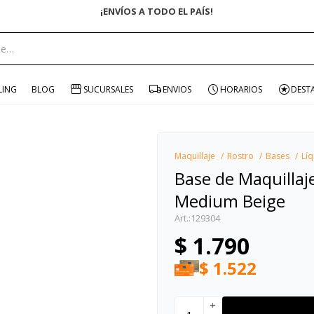
portante:
LING
BLOG
SUCURSALES
ENVIOS
HORARIOS
DEST
Maquillaje
Rostro
Bases
Líq
Base de Maquilla
Medium Beige
129304
$
1.790
$
1.522
add