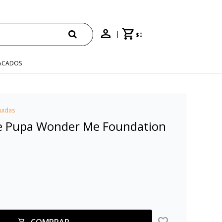
E
$
0
ACADOS
uidas
je Pupa Wonder Me Foundation
COMPRAR