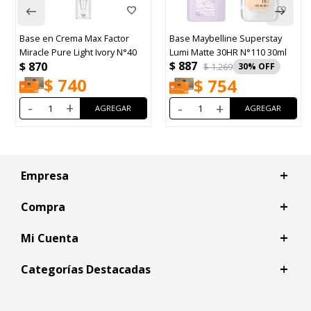
Base en Crema Max Factor
Base Maybelline Superstay
Miracle Pure Light Ivory N°40
Lumi Matte 30HR N°110 30ml
$
887
$
870
$
1.269
30
$
740
$
754
-
+
-
+
Empresa
Compra
Mi Cuenta
Categorías Destacadas