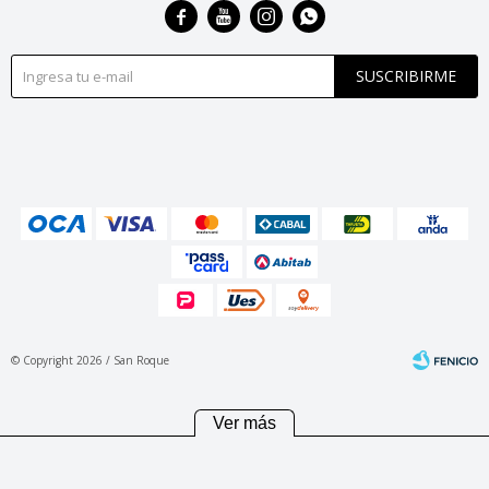




SUSCRIBIRME
© Copyright 2026 / San Roque
Ver más