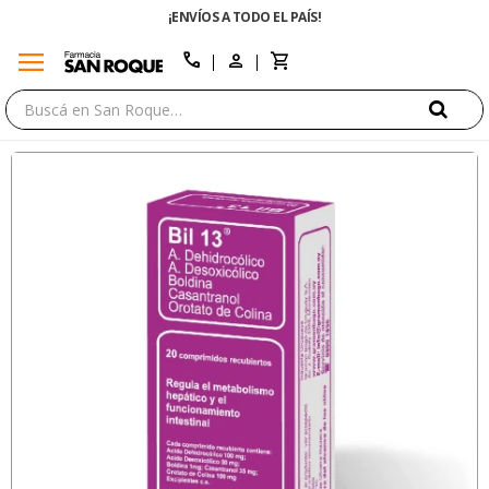
¡ENVÍOS A TODO EL PAÍS!
menu
close
call