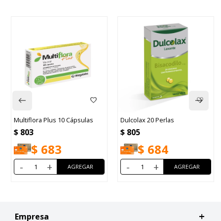
Multiflora Plus 10 Cápsulas
Dulcolax 20 Perlas
$
803
$
805
$
683
$
684
-
+
-
+
Empresa