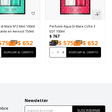
 di Mare N°2 Mist 100ml
Perfume Aqua Di Mare Cofre 3
ante en Aerosol 150ml
EDT 100ml
$
767
575
$
652
$
575
$
652
-
+
Newsletter
mbre
SUSCRIBIRME