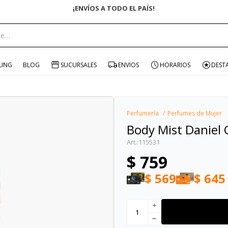
ENVÍO GRATIS EN COMPRAS +$1500 CON CUPÓN "ENVÍO"
portante:
LING
BLOG
SUCURSALES
ENVIOS
HORARIOS
DEST
Perfumería
Perfumes de Mujer
Body Mist Daniel 
115531
$
759
$
569
$
645
add
remove