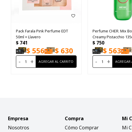
Pack Farala Pink Perfume EDT
Perfume CHER. Mix Bo
50ml + Llavero
Creamy Pistacchio 135
$
741
$
750
$
556
$
630
$
563
-
+
-
+
Empresa
Compra
Mi 
Nosotros
Cómo Comprar
Mi 