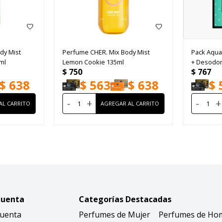
dy Mist
Perfume CHER. Mix Body Mist
Pack Aqua
ml
Lemon Cookie 135ml
+ Desodor
$
750
$
767
$
638
$
563
$
638
$
-
+
-
+
Cuenta
Categorías Destacadas
Cuenta
Perfumes de Mujer
Perfumes de Ho