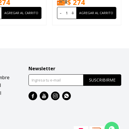
274
$
274
-
+
Newsletter
mbre
SUSCRIBIRME
l
l



