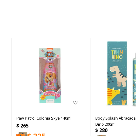
Paw Patrol Colonia Skye 140ml
Body Splash Abracada
Dino 200ml
$
265
$
280
$
225