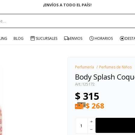
portante:
LING
BLOG
SUCURSALES
ENVIOS
HORARIOS
DEST
Perfumería
Perfumes de Niños
Body Splash Coqu
125172
$
315
$
268
add
remove