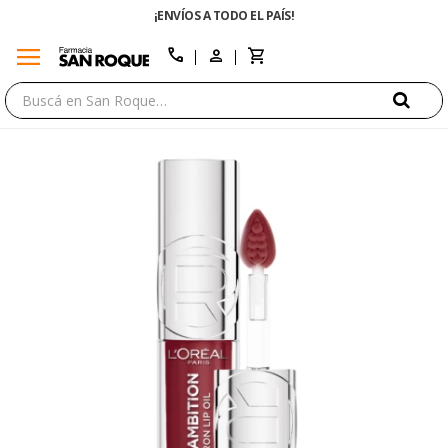
¡ENVÍOS A TODO EL PAÍS!
menu
close
call