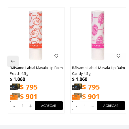
m
Bálsamo Labial Mavala Lip Balm
Bálsamo Labial Mavala Lip Balm
Peach 4.5g
Candy 4.5g
$
1.060
$
1.060
$
795
$
795
$
901
$
901
-
+
-
+