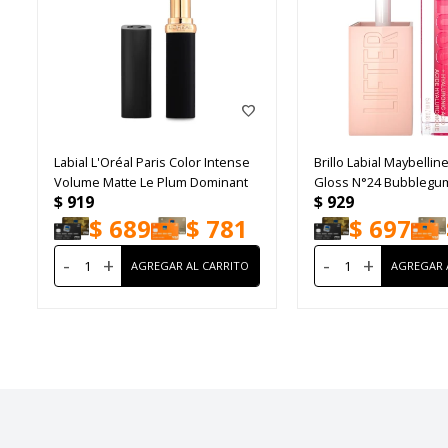
Labial L'Oréal Paris Color Intense
Brillo Labial Maybelline
Volume Matte Le Plum Dominant
Gloss N°24 Bubblegu
$
919
$
929
$
689
$
781
$
697
-
+
-
+