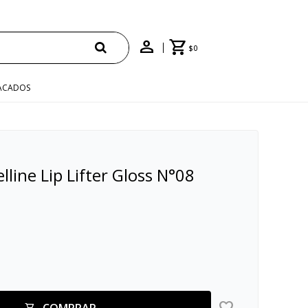
TIS EN COMPRAS +$1500 CON CUPÓN "ENVÍO"
$
0
ACADOS
elline Lip Lifter Gloss N°08
COMPRAR