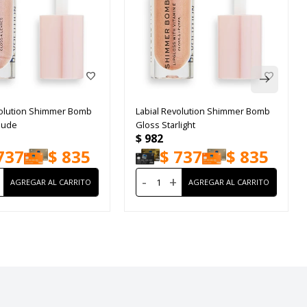
volution Shimmer Bomb
Labial Revolution Shimmer Bomb
Nude
Gloss Starlight
$
982
737
$
835
$
737
$
835
-
+