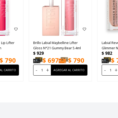
 Lip Lifter
Brillo Labial Maybelline Lifter
Labial Re
m
Gloss N°21 Gummy Bear 5.4ml
Glimmer 
$
929
$
982
$
790
$
697
$
790
$
-
+
-
+