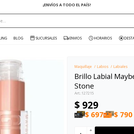
ENVÍO GRA
portante:
LING
BLOG
SUCURSALES
ENVIOS
HORARIOS
DEST
Maquillaje
Labios
Labiales
Brillo Labial Mayb
Stone
127215
$
929
$
697
$
790
add