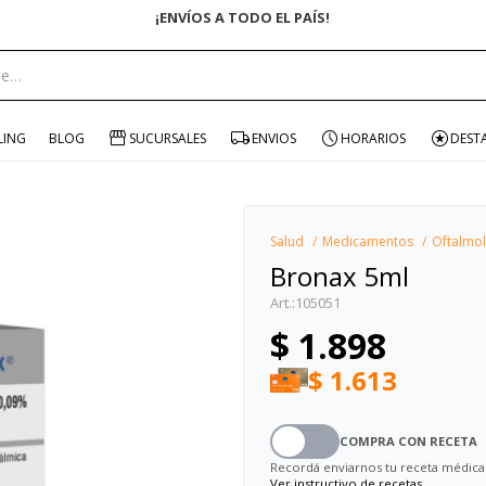
¡ENVÍOS A TODO EL PAÍS!
portante:
LING
BLOG
SUCURSALES
ENVIOS
HORARIOS
DEST
Salud
Medicamentos
Oftalmol
Bronax 5ml
105051
$
1.898
$
1.613
COMPRA CON RECETA
Recordá enviarnos tu receta médica
Ver instructivo de recetas