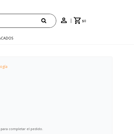
$
0
ACADOS
ogía
 para completar el pedido.