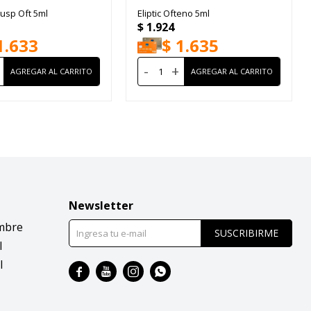
usp Oft 5ml
Eliptic Ofteno 5ml
$
1.924
1.633
$
1.635
-
+
Newsletter
mbre
SUSCRIBIRME
l
l



