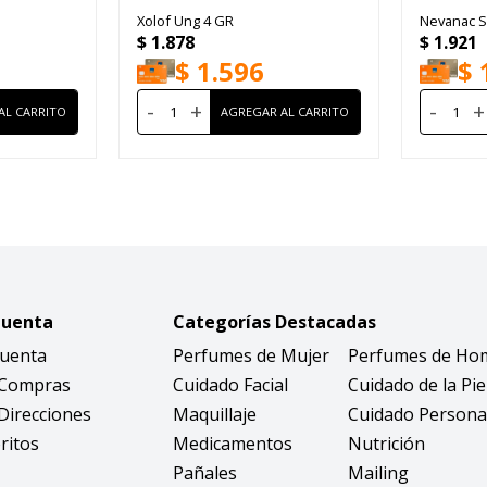
Xolof Ung 4 GR
Nevanac S
$
1.878
$
1.921
$
1.596
$
-
+
-
+
Cuenta
Categorías Destacadas
Cuenta
Perfumes de Mujer
Perfumes de Ho
 Compras
Cuidado Facial
Cuidado de la Pie
Direcciones
Maquillaje
Cuidado Persona
ritos
Medicamentos
Nutrición
Pañales
Mailing