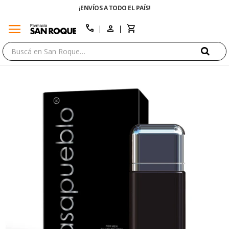
¡ENVÍOS A TODO EL PAÍS!
menu
close
call