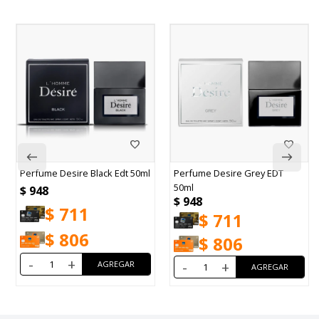
Perfume Desire Black Edt 50ml
Perfume Desire Grey EDT
50ml
$
948
$
948
$
711
$
711
$
806
$
806
-
+
-
+