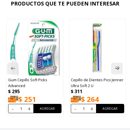
PRODUCTOS QUE TE PUEDEN INTERESAR
 Cepillo Soft Picks
Cepillo de Dientes Pico Jenner
Cepil
vanced
Ultra Soft 2 U
con L
295
$
311
$
32
$
251
$
264
+
-
+
-