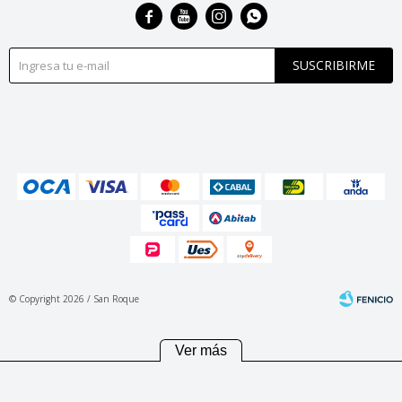




SUSCRIBIRME
© Copyright 2026 / San Roque
Ver más