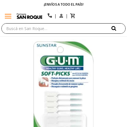
¡ENVÍOS A TODO EL PAÍS!
ENVÍO GRATIS E
menu
close
call