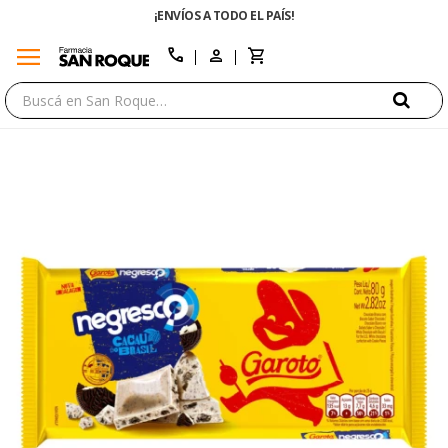
¡ENVÍOS A TODO EL PAÍS!
menu
close
call