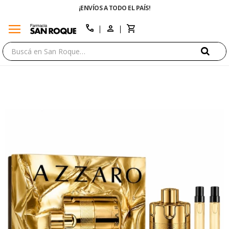
¡ENVÍOS A TODO EL PAÍS!
menu
close
call