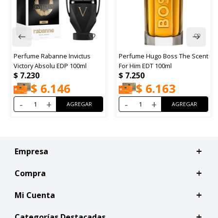
Perfume Rabanne Invictus
Perfume Hugo Boss The Scent
Victory Absolu EDP 100ml
For Him EDT 100ml
$
7.230
$
7.250
$
6.146
$
6.163
-
+
-
+
Empresa
Compra
Mi Cuenta
Categorías Destacadas