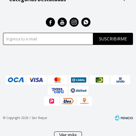




SUSCRIBIRME
© Copyright 2026 / San Roque
Ver más