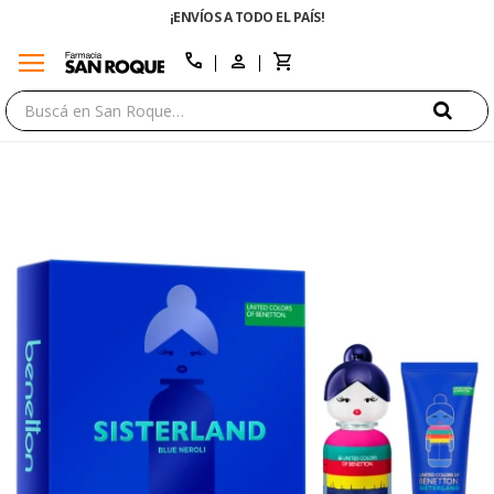
A TODO EL PAÍS!
ENVÍO GRATIS EN COMPRA
menu
close
call