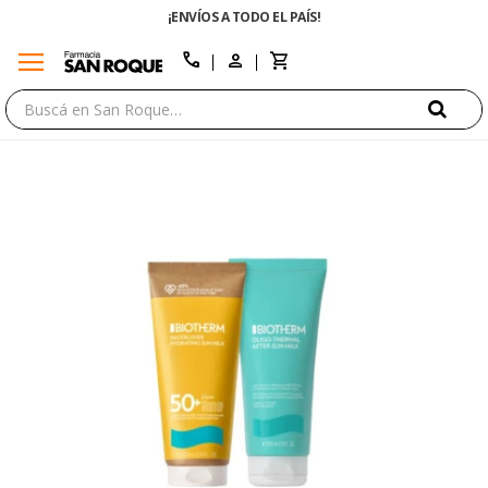
¡ENVÍOS A TODO EL PAÍS!
menu
close
call