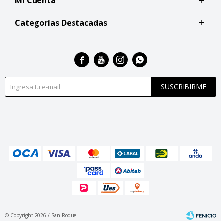
Mi Cuenta
Categorías Destacadas




SUSCRIBIRME
© Copyright 2026 / San Roque