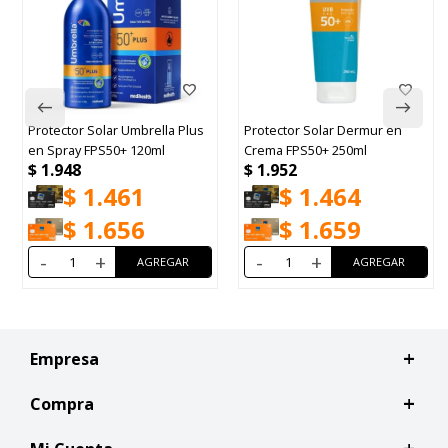
Protector Solar Umbrella Plus
Protector Solar Dermur en
en Spray FPS50+ 120ml
Crema FPS50+ 250ml
$
1.948
$
1.952
$
1.461
$
1.464
$
1.656
$
1.659
-
+
-
+
Empresa
Compra