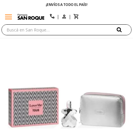
¡ENVÍOS A TODO EL PAÍS!
menu
close
call