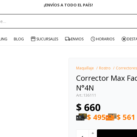
portante:
LING
BLOG
SUCURSALES
ENVIOS
HORARIOS
DEST
Maquillaje
Rostro
Correctores
Corrector Max Fac
N°4N
136111
$
660
$
495
$
561
add