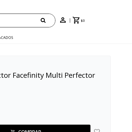
E
$
0
ACADOS
tor Facefinity Multi Perfector
COMPRAR