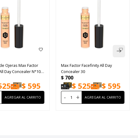
de Ojeras Max Factor
Max Factor Facefinity All Day
 All Day Concealer N°10
Concealer 30
$
700
525
$
595
$
525
$
595
-
+