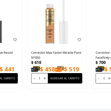
ue Resist
Corrector Max Factor Miracle Pure
Corrector 
N°050
Facefinity
$
610
$
700
7.8ml
$
441
$
458
$
519
$
-
+
-
+