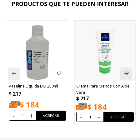
PRODUCTOS QUE TE PUEDEN INTERESAR
Vaselina Líquida Diu 250ml
Crema Para Menos Con Aloe
Vera
$
217
$
217
$
184
$
184
-
+
-
+