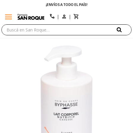
¡ENVÍOS A TODO EL PAÍS!
menu
close
call