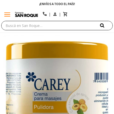
¡ENVÍOS A TODO EL PAÍS!
ENVÍO GRATIS E
menu
close
call