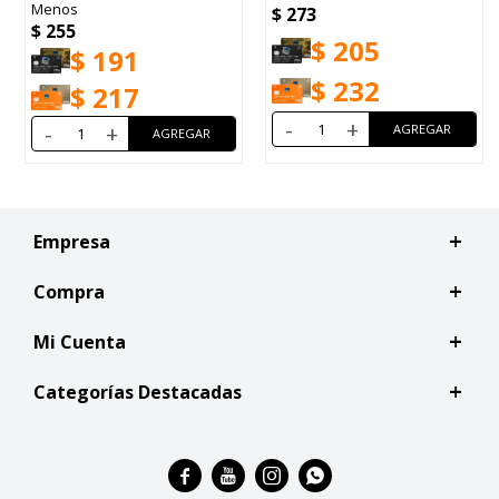
Menos
$
273
$
255
$
205
$
191
$
232
$
217
-
+
-
+
Empresa
Compra
Mi Cuenta
Categorías Destacadas



