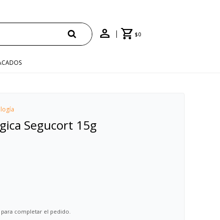
ENVÍO GRATIS EN COMPRAS +$1500 CON CUPÓN "ENVÍO"
$
0
ACADOS
logía
ica Segucort 15g
 para completar el pedido.