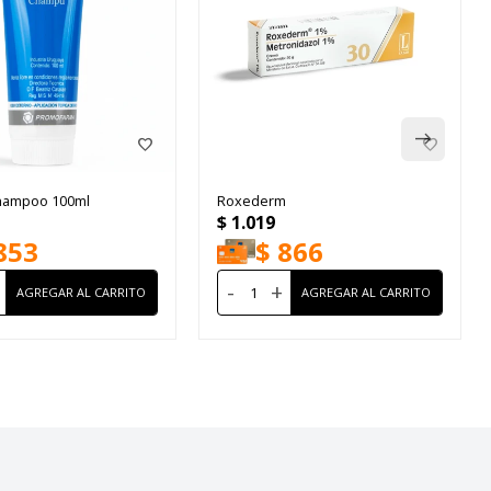
hampoo 100ml
Roxederm
$
1.019
853
$
866
-
+