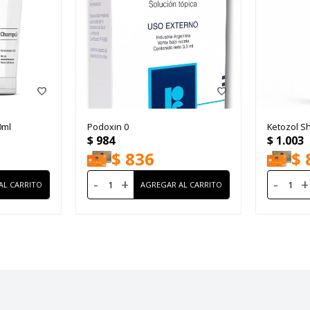
0ml
Podoxin 0
Ketozol S
$
984
$
1.003
$
836
$
-
+
-
+