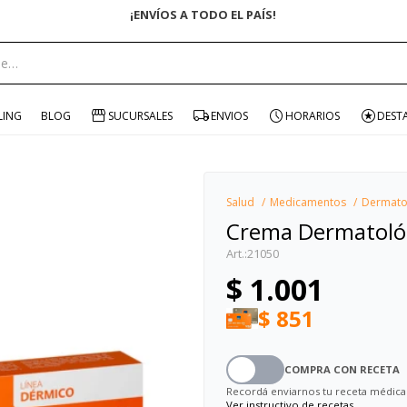
portante:
LING
BLOG
SUCURSALES
ENVIOS
HORARIOS
DEST
Salud
Medicamentos
Dermato
Crema Dermatológ
21050
$
1.001
$
851
COMPRA CON RECETA
Recordá enviarnos tu receta médica
Ver instructivo de recetas