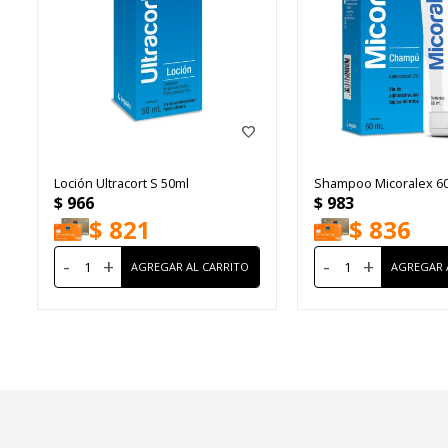
Loción Ultracort S 50ml
Shampoo Micoralex 6
$
966
$
983
$
821
$
836
-
+
-
+