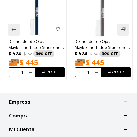
Delineador de Ojos
Delineador Líquido L'Or
dioliner
Maybelline Tattoo Studioliner
Paris Haute Precision Bl
$
524
$
768
Intense Charcoal
$
749
30
$
1.099
30
$
445
$
653
-
+
-
+
Empresa
Compra
Mi Cuenta