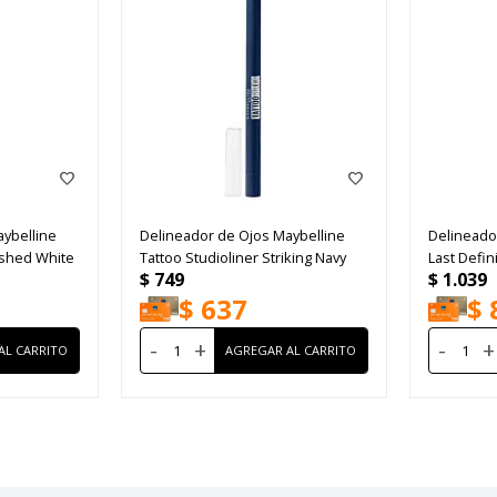
ybelline
Delineador de Ojos Maybelline
Delineado
ished White
Tattoo Studioliner Striking Navy
Last Defin
$
749
$
1.039
$
637
$
-
+
-
+