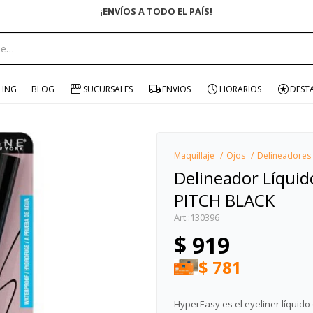
ÍS!
portante:
LING
BLOG
SUCURSALES
ENVIOS
HORARIOS
DEST
Maquillaje
Ojos
Delineadores
Delineador Líquid
PITCH BLACK
130396
$
919
$
781
HyperEasy es el eyeliner líquido