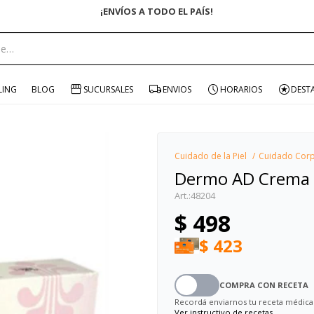
¡ENVÍOS A TODO EL PAÍS!
portante:
LING
BLOG
SUCURSALES
ENVIOS
HORARIOS
DEST
Cuidado de la Piel
Cuidado Corp
Dermo AD Crema
48204
$
498
$
423
COMPRA CON RECETA
Recordá enviarnos tu receta médica
Ver instructivo de recetas