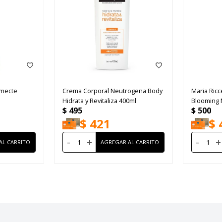
umecte
Crema Corporal Neutrogena Body
Maria Ricc
Hidrata y Revitaliza 400ml
Blooming 
$
495
$
500
$
421
$
-
+
-
+