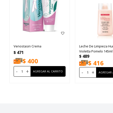
Venostasin Crema
Leche De Limpieza H
Violetta Pomelo 145ml
$
471
$
489
$
400
$
416
-
+
-
+