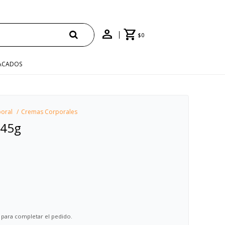
$
0
ACADOS
oral
Cremas Corporales
 45g
 para completar el pedido.