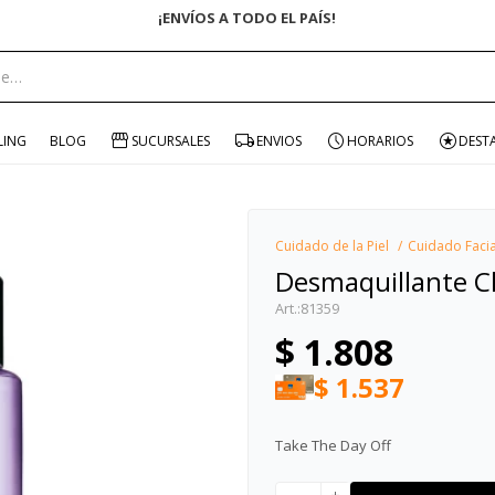
ENVÍO GRATIS EN COMPRAS +$1500 CON CUPÓN "ENVÍO"
portante:
LING
BLOG
SUCURSALES
ENVIOS
HORARIOS
DEST
Cuidado de la Piel
Cuidado Facia
Desmaquillante C
81359
$
1.808
$
1.537
Take The Day Off