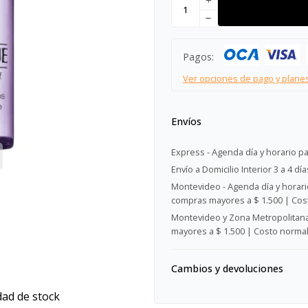
add
remove
Pagos:
Ver opciones de pago y plane
Envíos
Express - Agenda día y horario pa
Envío a Domicilio Interior 3 a 4 día
Montevideo - Agenda día y horario
compras mayores a $ 1.500 | Cost
Montevideo y Zona Metropolitana 
mayores a $ 1.500 | Costo normal:
Cambios y devoluciones
dad de stock