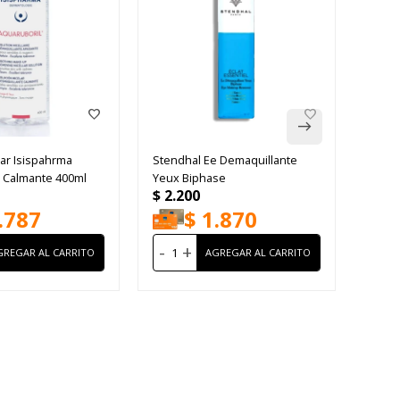
ar Isispahrma
Stendhal Ee Demaquillante
Cosrx
l Calmante 400ml
Yeux Biphase
Eye C
$
2.200
$
2.
.787
$
1.870
-
+
-