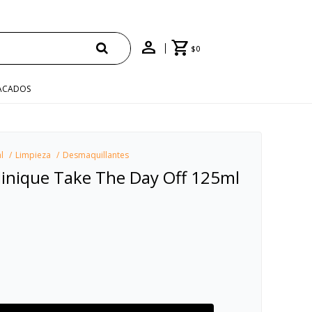
$
0
ACADOS
l
Limpieza
Desmaquillantes
linique Take The Day Off 125ml