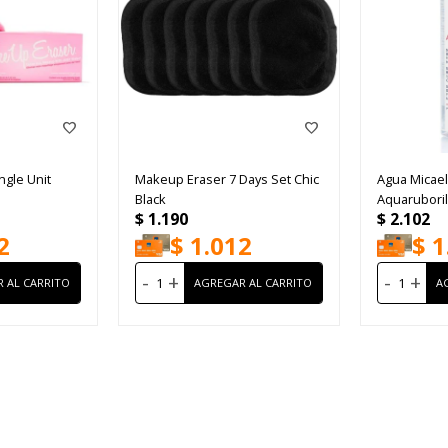
ngle Unit
Makeup Eraser 7 Days Set Chic
Agua Micael
Black
Aquarubori
$
1.190
$
2.102
2
$
1.012
$
1
-
+
-
+