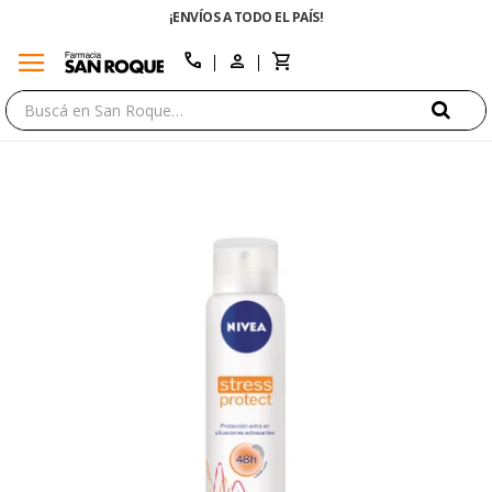
¡ENVÍOS A TODO EL PAÍS!
menu
close
call