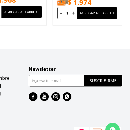
$
1.974
-
+
Newsletter
mbre
SUSCRIBIRME
l
l



