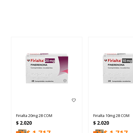
Firialta 20mg 28 COM
Firialta 10mg 28 COM
$
2.020
$
2.020
$
1.717
$
1.717