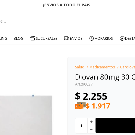
ENVÍO GRA
portante:
LING
BLOG
SUCURSALES
ENVIOS
HORARIOS
DEST
Salud
Medicamentos
Cardiova
Diovan 80mg 30 
90037
$
2.255
$
1.917
add
remove