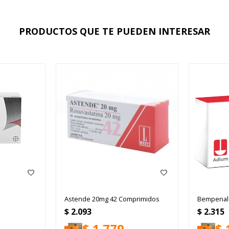
PRODUCTOS QUE TE PUEDEN INTERESAR
Astende 20mg 42 Comprimidos
Bempenal
$
2.093
$
2.315
$
1.779
$