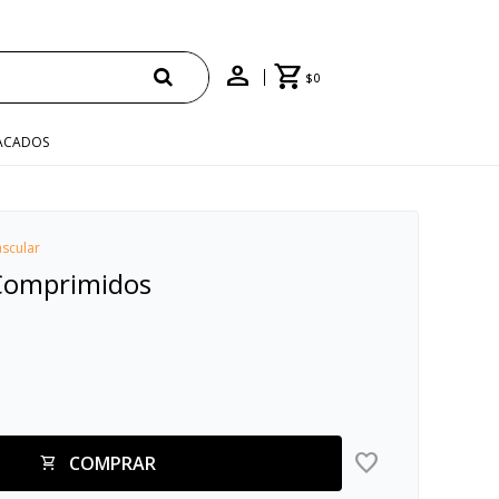
TIS EN COMPRAS +$1500 CON CUPÓN "ENVÍO"
$
0
ACADOS
scular
Comprimidos
COMPRAR