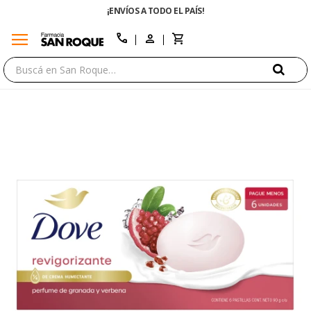
¡ENVÍOS A TODO EL PAÍS!
menu
close
call