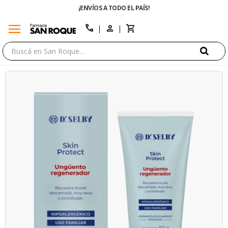
¡ENVÍOS A TODO EL PAÍS!
menu
close
call