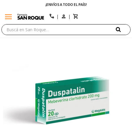
¡ENVÍOS A TODO EL PAÍS!
menu
close
call