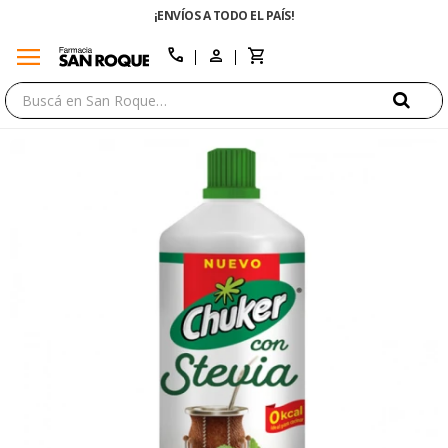
¡ENVÍOS A TODO EL PAÍS!
menu
close
call