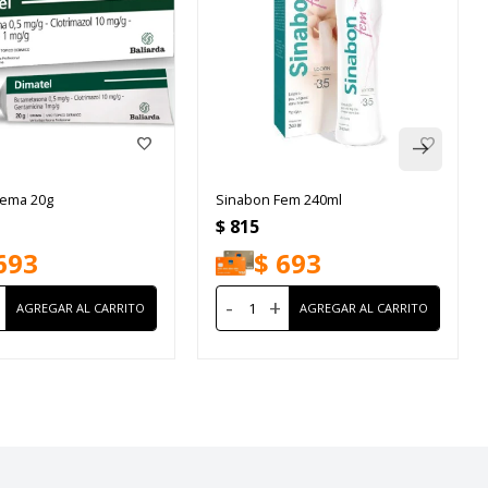
rema 20g
Sinabon Fem 240ml
$
815
693
$
693
-
+