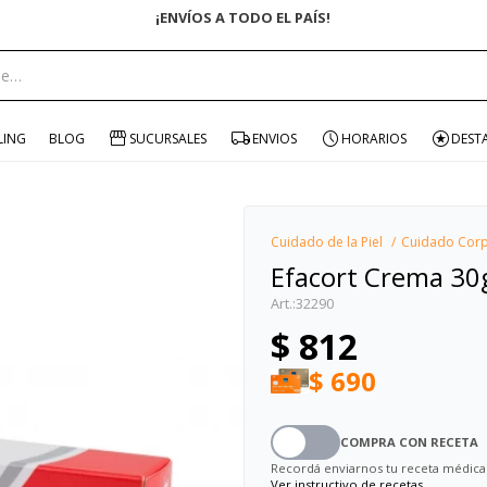
¡ENVÍOS A TODO EL PAÍS!
portante:
LING
BLOG
SUCURSALES
ENVIOS
HORARIOS
DEST
Cuidado de la Piel
Cuidado Corp
Efacort Crema 30
32290
$
812
$
690
COMPRA CON RECETA
Recordá enviarnos tu receta médica
Ver instructivo de recetas