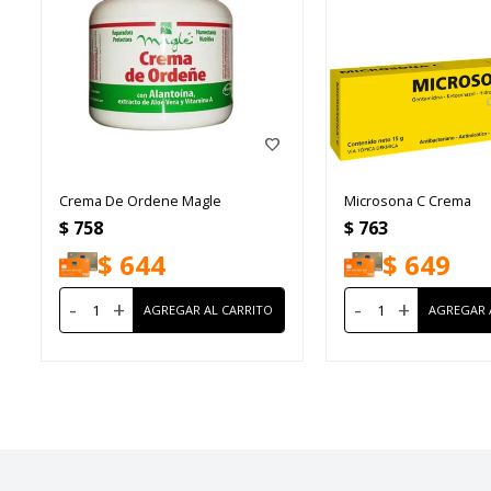
Crema De Ordene Magle
Microsona C Crema
$
758
$
763
$
644
$
649
-
+
-
+