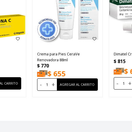
Crema para Pies CeraVe
Dimatel C
Renovadora 88ml
$
815
$
770
$
$
655
-
+
-
+