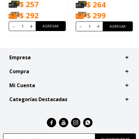
$
257
$
264
$
292
$
299
-
+
-
+
Empresa
Compra
Mi Cuenta
Categorías Destacadas



