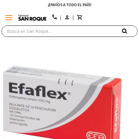
¡ENVÍOS A TODO EL PAÍS!
menu
close
call