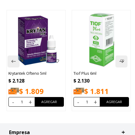
o 5ml
Tiof Plus 6ml
Brixia 5ml
$
2.130
$
2.181
09
$
1.811
$
1.85
-
+
-
+
Empresa