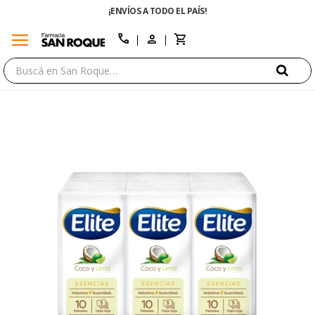
¡ENVÍOS A TODO EL PAÍS!
menu
close
call